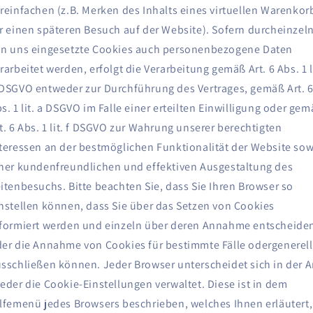
reinfachen (z.B. Merken des Inhalts eines virtuellen Warenkor
r einen späteren Besuch auf der Website). Sofern durcheinzel
n uns eingesetzte Cookies auch personenbezogene Daten
rarbeitet werden, erfolgt die Verarbeitung gemäß Art. 6 Abs. 1 l
DSGVO entweder zur Durchführung des Vertrages, gemäß Art. 
s. 1 lit. a DSGVO im Falle einer erteilten Einwilligung oder ge
t. 6 Abs. 1 lit. f DSGVO zur Wahrung unserer berechtigten
teressen an der bestmöglichen Funktionalität der Website sow
ner kundenfreundlichen und effektiven Ausgestaltung des
itenbesuchs. Bitte beachten Sie, dass Sie Ihren Browser so
nstellen können, dass Sie über das Setzen von Cookies
formiert werden und einzeln über deren Annahme entscheide
er die Annahme von Cookies für bestimmte Fälle odergenerell
sschließen können. Jeder Browser unterscheidet sich in der Ar
eder die Cookie-Einstellungen verwaltet. Diese ist in dem
lfemenü jedes Browsers beschrieben, welches Ihnen erläutert,