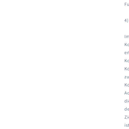
Fu
4
Im
Ko
er
Ko
Ko
zu
K
Ad
di
de
Zi
is