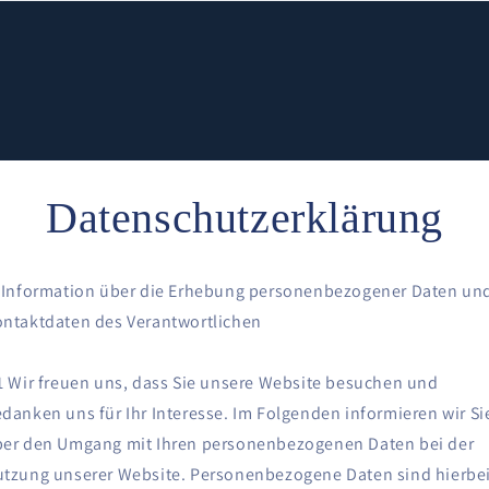
Datenschutzerklärung
 Information über die Erhebung personenbezogener Daten un
ntaktdaten des Verantwortlichen
1 Wir freuen uns, dass Sie unsere Website besuchen und
danken uns für Ihr Interesse. Im Folgenden informieren wir Si
er den Umgang mit Ihren personenbezogenen Daten bei der
tzung unserer Website. Personenbezogene Daten sind hierbe