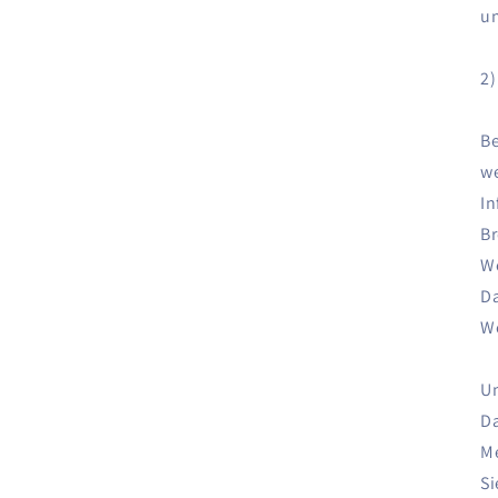
un
2)
Be
we
In
Br
We
Da
We
Un
Da
Me
Si