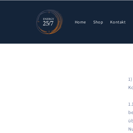
Direkt
zum
Inhalt
Home
Shop
Kontakt
1)
Ko
1.
be
üb
Nu