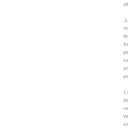
al
.1
im
We
De
pe
na
an
p
1.
de
ve
Ve
ei