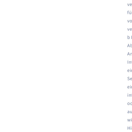
ve
fü
vo
ve
b 
Ab
Ar
In
ei
Se
ei
in
od
au
wi
Hi