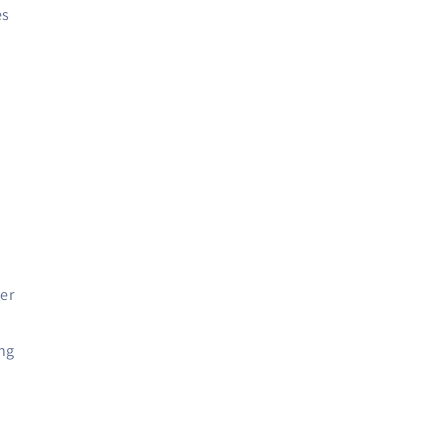
es
er
ng