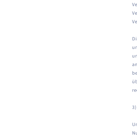
V
Ve
Ve
Di
un
un
an
be
üb
re
3)
Um
Nu