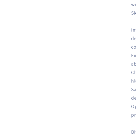
wi
Si
In
de
c
Fi
a
C
h
Sa
de
Op
pr
Bi