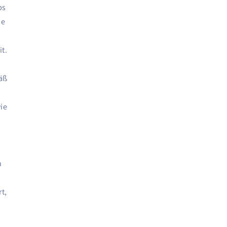
bs
ne
it.
6
mäß
ie
n
t,