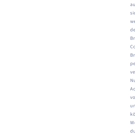
au
si
we
de
Br
Co
Br
pe
ve
Nu
Ad
vo
un
kö
We
du